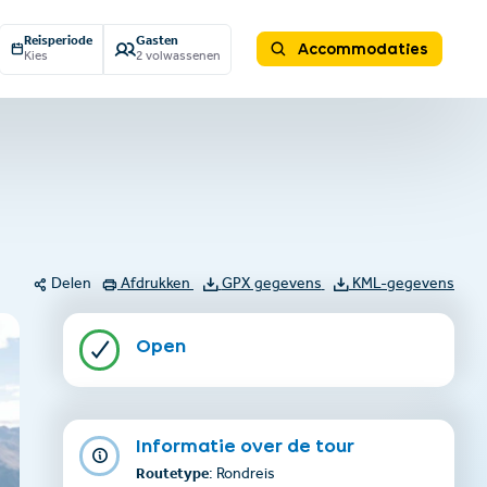
Reisperiode
Gasten
Accommodaties
Kies
2 volwassenen
Delen
Afdrukken
GPX gegevens
KML-gegevens
Open
Informatie over de tour
Routetype
: Rondreis