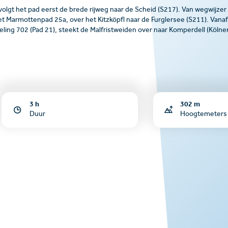
volgt het pad eerst de brede rijweg naar de Scheid (S217). Van wegwijzer
 het Marmottenpad 25a, over het Kitzköpfl naar de Furglersee (S211). Vanaf
ing 702 (Pad 21), steekt de Malfristweiden over naar Komperdell (Kölne
3 h
302 m
Duur
Hoogtemeters