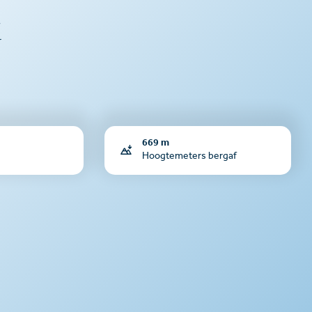
r
669 m
Hoogtemeters bergaf