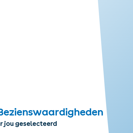
Bezienswaardigheden
r jou geselecteerd