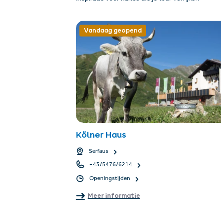
Vandaag geopend
Kölner Haus
Serfaus
+43/5476/6214
Openingstijden
Meer informatie