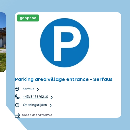
geopend
Parking area village entrance - Serfaus
Serfaus
+43/5476/6210
Openingstijden
Meer informatie