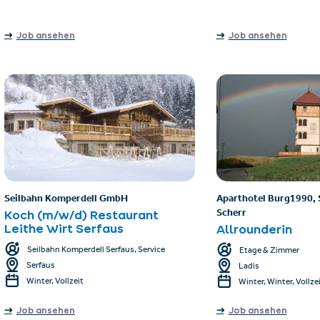
Job ansehen
Job ansehen
Seilbahn Komperdell GmbH
Aparthotel Burg1990, 
Scherr
Koch (m/w/d) Restaurant
Leithe Wirt Serfaus
Allrounderin
Seilbahn Komperdell Serfaus, Service
Etage & Zimmer
Serfaus
Ladis
Winter, Vollzeit
Winter, Winter, Vollzeit
Job ansehen
Job ansehen