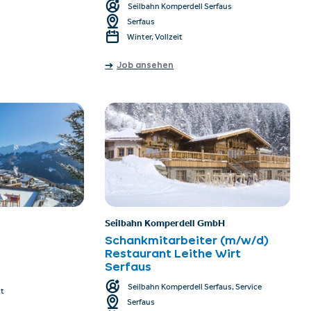
Seilbahn Komperdell Serfaus
Serfaus
Winter, Vollzeit
Job ansehen
Seilbahn Komperdell GmbH
Schankmitarbeiter (m/w/d)
Restaurant Leithe Wirt
Serfaus
Seilbahn Komperdell Serfaus, Service
it
Serfaus