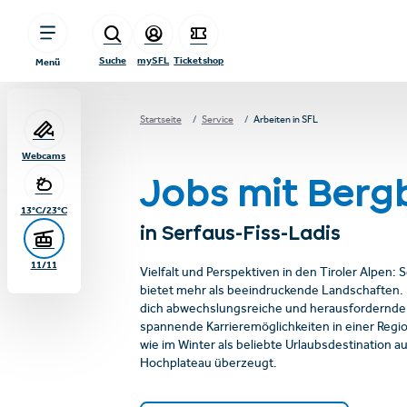
sr.table-of-contents
Serfaus-Fiss-Ladis
Zum Hauptinhalt springen
Zum Inhaltsverzeichnis springen
Zur Hauptnavigation springen
Suche
mySFL
Ticketshop
Menü
Startseite
Service
Arbeiten in SFL
Webcams
Jobs mit Bergb
13°C/23°C
in Serfaus-Fiss-Ladis
11/11
Vielfalt und Perspektiven in den Tiroler Alpen: 
bietet mehr als beeindruckende Landschaften. 
dich abwechslungsreiche und herausfordernde
spannende Karrieremöglichkeiten in einer Regi
wie im Winter als beliebte Urlaubsdestination 
Hochplateau überzeugt.