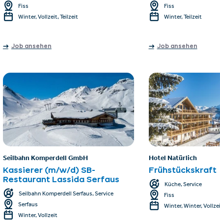
Fiss
Fiss
Winter, Vollzeit, Teilzeit
Winter, Teilzeit
Job ansehen
Job ansehen
Seilbahn Komperdell GmbH
Hotel Natürlich
Kassierer (m/w/d) SB-
Frühstückskraft
Restaurant Lassida Serfaus
Küche, Service
Seilbahn Komperdell Serfaus, Service
Fiss
Serfaus
Winter, Winter, Vollze
Winter, Vollzeit