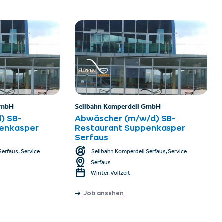
GmbH
Seilbahn Komperdell GmbH
) SB-
Abwäscher (m/w/d) SB-
enkasper
Restaurant Suppenkasper
Serfaus
erfaus, Service
Seilbahn Komperdell Serfaus, Service
Serfaus
Winter, Vollzeit
Job ansehen