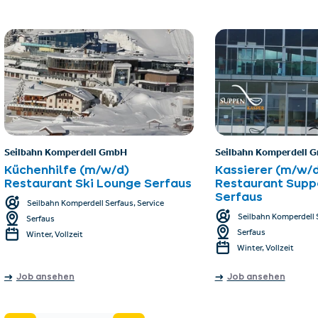
Seilbahn Komperdell GmbH
Seilbahn Komperdell 
Küchenhilfe (m/w/d)
Kassierer (m/w/d
Restaurant Ski Lounge Serfaus
Restaurant Supp
Serfaus
Seilbahn Komperdell Serfaus, Service
Seilbahn Komperdell S
Serfaus
Serfaus
Winter, Vollzeit
Winter, Vollzeit
Job ansehen
Job ansehen