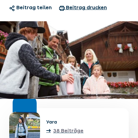
Beitrag teilen
Beitrag drucken
Unterkünfte finden
Ticket- &
Gutscheinshop
+43/5476/6239
Deutsch
info@serfaus-fiss-ladis.at
Yara
38 Beiträge