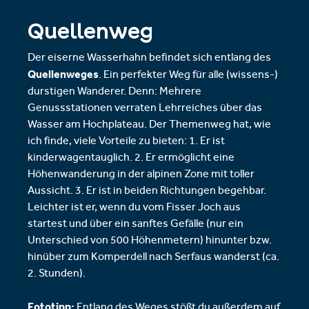
Quellenweg
Der eiserne Wasserhahn befindet sich entlang des
Quellenweges
. Ein perfekter Weg für alle (wissens-)
durstigen Wanderer. Denn: Mehrere
Genussstationen verraten Lehrreiches über das
Wasser am Hochplateau. Der Themenweg hat, wie
ich finde, viele Vorteile zu bieten: 1. Er ist
kinderwagentauglich. 2. Er ermöglicht eine
Höhenwanderung in der alpinen Zone mit toller
Aussicht. 3. Er ist in beiden Richtungen begehbar.
Leichter ist er, wenn du vom Fisser Joch aus
startest und über ein sanftes Gefälle (nur ein
Unterschied von 500 Höhenmetern) hinunter bzw.
hinüber zum Komperdell nach Serfaus wanderst (ca.
2. Stunden).
Fototipp:
Entlang des Weges stößt du außerdem auf