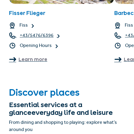
Fisser Flieger
Barbec
Fiss
Fiss
+43/5476/6396
+43
Opening Hours
Ope
Learn more
Lea
Discover places
Essential services at a
glanceeveryday life and leisure
From dining and shopping to playing: explore what’s
around you