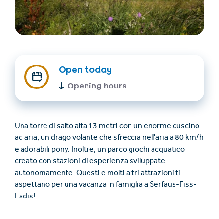
Open today
Opening hours
Trovare un alloggio
Biglietti e buoni (en)
Una torre di salto alta 13 metri con un enorme cuscino
(en)
ad aria, un drago volante che sfreccia nell'aria a 80 km/h
e adorabili pony. Inoltre, un parco giochi acquatico
creato con stazioni di esperienza sviluppate
+43/5476/6239
Italian
autonomamente. Questi e molti altri attrazioni ti
verantwortung@serfaus-fiss-ladis.at
aspettano per una vacanza in famiglia a Serfaus-Fiss-
Ladis!