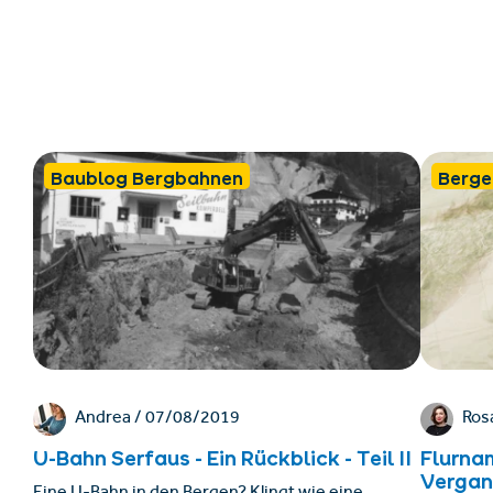
Baublog Bergbahnen
Berge
Andrea /
07/08/2019
Ros
U-Bahn Serfaus - Ein Rückblick - Teil II
Flurna
Vergan