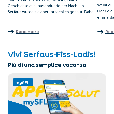
Eine U-Bahn in den Bergen? Klingt wie eine
Weißt du,
Geschichte aus tausendundeiner Nacht. In
Oder die
Serfaus wurde sie aber tatsächlich gebaut. Dabei
einmal da
kam es durchaus zu der einen oder anderen
nicht gen
Kuriosität. Einheimische, Verantwortliche und
verortet 
Bauarbeiter berichten von den damaligen
Read more
Rea
Flurname
Ereignissen.
Georg und
jahrelang
Vivi Serfaus-Fiss-Ladis!
als 1000 
Ortsbeze
Più di una semplice vacanza
nicht nur
mySFL