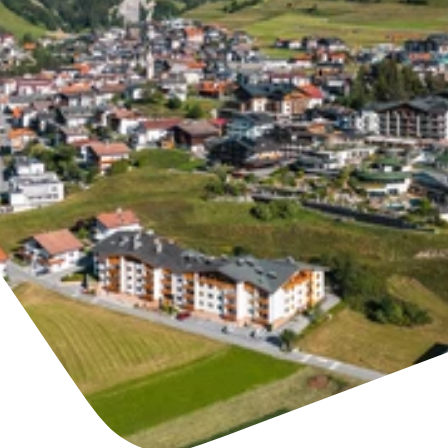
Trovare un alloggio
Biglietti e buoni (en)
(en)
+43/5476/6239
Italian
verantwortung@serfaus-fiss-ladis.at