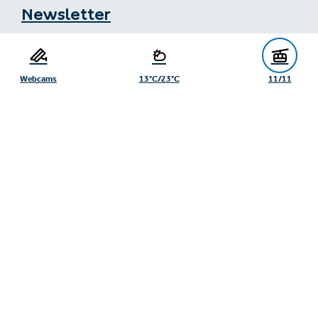
Newsletter
Serfaus-Fiss-Ladis Tourist Board Gänsackerweg 2
6534 Serfaus
Webcams
13°C/23°C
11/11
+43/5476/6239
info@serfaus-fiss-ladis.at